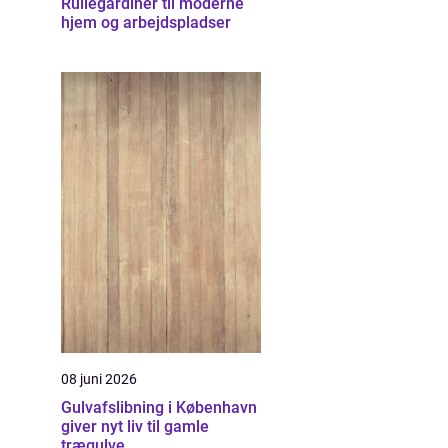
Rullegardiner til moderne
hjem og arbejdspladser
08 juni 2026
Gulvafslibning i København
giver nyt liv til gamle
trægulve