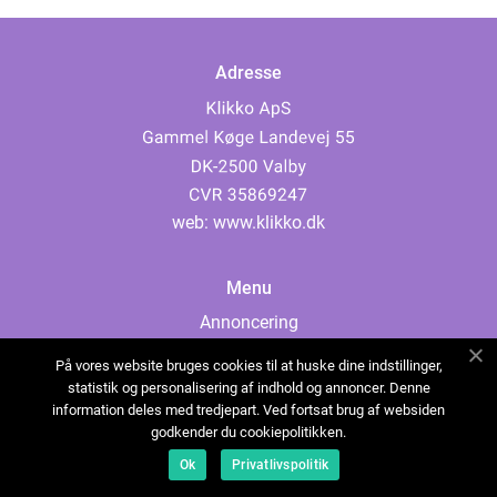
Adresse
web:
www.klikko.dk
Menu
Annoncering
Om os
På vores website bruges cookies til at huske dine indstillinger,
Cookies
statistik og personalisering af indhold og annoncer. Denne
information deles med tredjepart. Ved fortsat brug af websiden
Kontakt os
godkender du cookiepolitikken.
Sitemap
Ok
Privatlivspolitik