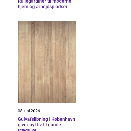
Rullegardiner til moderne
hjem og arbejdspladser
08 juni 2026
Gulvafslibning i København
giver nyt liv til gamle
trægulve