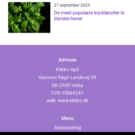
27 september 2025
De mest populære krydderurter til
danske haver
Adresse
web:
www.klikko.dk
Menu
Annoncering