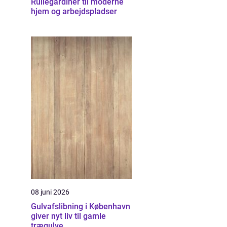
Rullegardiner til moderne
hjem og arbejdspladser
08 juni 2026
Gulvafslibning i København
giver nyt liv til gamle
trægulve