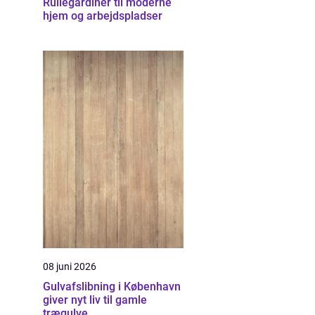
Rullegardiner til moderne
hjem og arbejdspladser
08 juni 2026
Gulvafslibning i København
giver nyt liv til gamle
trægulve