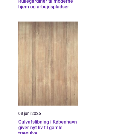
Rullegardiner til moderne
hjem og arbejdspladser
08 juni 2026
Gulvafslibning i København
giver nyt liv til gamle
trægulve