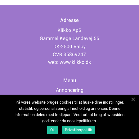
Adresse
web:
www.klikko.dk
Menu
Annoncering
Om os
På vores website bruges cookies til at huske dine indstillinger,
Cookies
statistik og personalisering af indhold og annoncer. Denne
information deles med tredjepart. Ved fortsat brug af websiden
Kontakt os
godkender du cookiepolitikken.
Sitemap
Ok
Privatlivspolitik