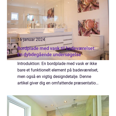
16 januar 2024
Bordplade med vask til badeværelset:
En dybdegående undersøgelse
Introduktion: En bordplade med vask er ikke
bare et funktionelt element på badeværelset,
men også en vigtig designdetalje. Denne
artikel giver dig en omfattende præsentation
af bordplade med vask til badeværelset og
giver dig vigtig information, du h...