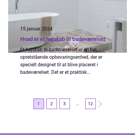
15 januar 2024
Hvad er et højskab til badeværelset
Et højskab til badeværelset er en høj,
opretstående opbevaringsenhed, der er
specielt designet til at blive placeret i
badeværelset. Det er et praktisk
møbelstykke, der tilbyder ekstra
opbevaringsplads til badeværelsets
forskellige genstande såsom hå...
1
2
3
…
12