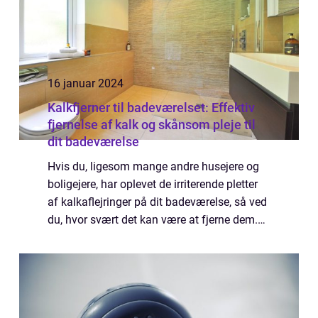
16 januar 2024
Kalkfjerner til badeværelset: Effektiv
fjernelse af kalk og skånsom pleje til
dit badeværelse
Hvis du, ligesom mange andre husejere og
boligejere, har oplevet de irriterende pletter
af kalkaflejringer på dit badeværelse, så ved
du, hvor svært det kan være at fjerne dem.
Heldigvis findes der en effektiv løsning på
dette problem – kalkfje...