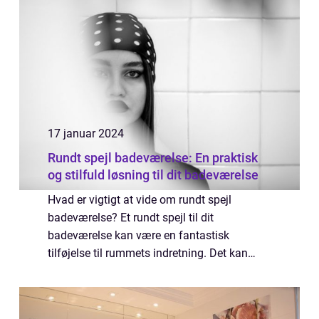
17 januar 2024
Rundt spejl badeværelse: En praktisk
og stilfuld løsning til dit badeværelse
Hvad er vigtigt at vide om rundt spejl
badeværelse? Et rundt spejl til dit
badeværelse kan være en fantastisk
tilføjelse til rummets indretning. Det kan
skabe en unik og elegant atmosfære,
samtidig med at det tjener et praktisk
formål. I denne artike...