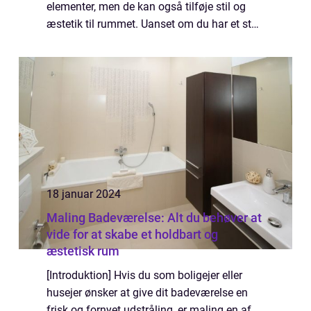
elementer, men de kan også tilføje stil og
æstetik til rummet. Uanset om du har et stort
eller lille badeværelse, kan du drage fordel af
at bruge knager t...
18 januar 2024
Maling Badeværelse: Alt du behøver at
vide for at skabe et holdbart og
æstetisk rum
[Introduktion] Hvis du som boligejer eller
husejer ønsker at give dit badeværelse en
frisk og fornyet udstråling, er maling en af