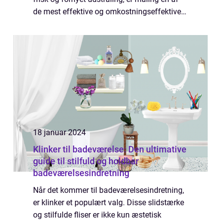
de mest effektive og omkostningseffektive
måder at opnå dette på. Med den rette
maling kan du ikke kun ændre
badeværelse...
18 januar 2024
Klinker til badeværelse: Den ultimative
guide til stilfuld og holdbar
badeværelsesindretning
Når det kommer til badeværelsesindretning,
er klinker et populært valg. Disse slidstærke
og stilfulde fliser er ikke kun æstetisk