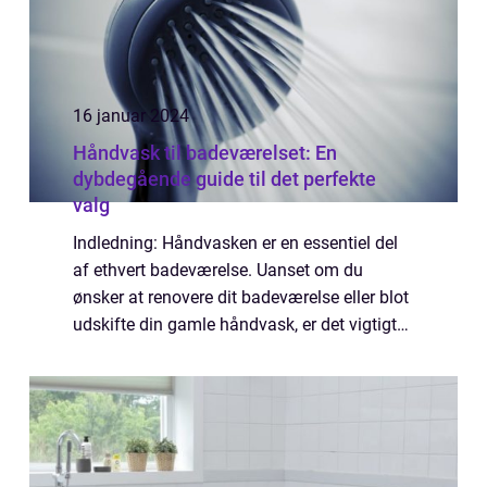
16 januar 2024
Håndvask til badeværelset: En
dybdegående guide til det perfekte
valg
Indledning: Håndvasken er en essentiel del
af ethvert badeværelse. Uanset om du
ønsker at renovere dit badeværelse eller blot
udskifte din gamle håndvask, er det vigtigt
at vide, hvilke faktorer der spiller ind i valget
af den rette håndvask. Denne a...