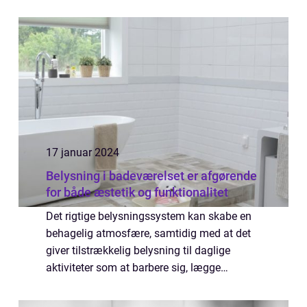
igennem alt, hvad du bør vide om
sæbedispensere til badeværelset. Vi vil også
se...
17 januar 2024
Belysning i badeværelset er afgørende
for både æstetik og funktionalitet
Det rigtige belysningssystem kan skabe en
behagelig atmosfære, samtidig med at det
giver tilstrækkelig belysning til daglige
aktiviteter som at barbere sig, lægge
makeup eller bare nyde et afslappende bad.
I denne artikel vil vi udforske “belys...