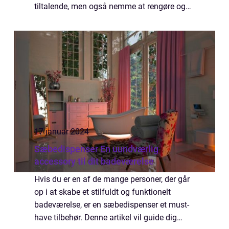
tiltalende, men også nemme at rengøre og
vedligeholde. I denne artikel vil vi udforske
verdenen af klinker til badeværel...
17 januar 2024
Sæbedispenser En uundværlig
accessory til dit badeværelse
Hvis du er en af de mange personer, der går
op i at skabe et stilfuldt og funktionelt
badeværelse, er en sæbedispenser et must-
have tilbehør. Denne artikel vil guide dig