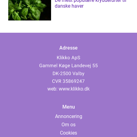
De mest populære krydderurter til
danske haver
Adresse
web:
www.klikko.dk
Menu
Annoncering
Om os
Cookies