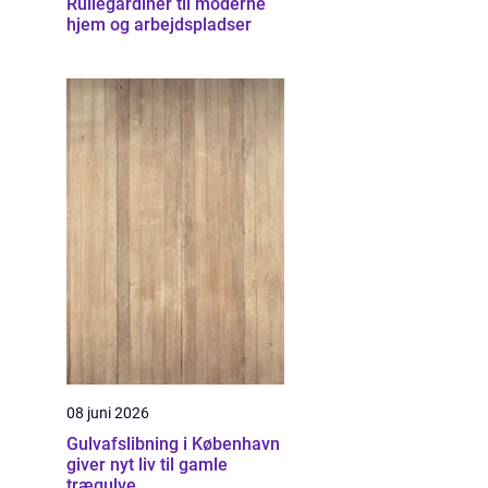
Rullegardiner til moderne
hjem og arbejdspladser
08 juni 2026
Gulvafslibning i København
giver nyt liv til gamle
trægulve