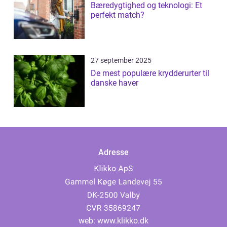
Bæredygtighed og teknologi: Et
perfekt match?
27 september 2025
De mest populære krydderurter til
danske haver
Adresse
web:
www.klikko.dk