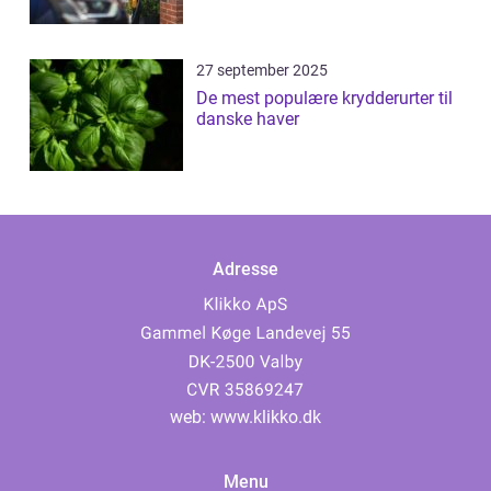
27 september 2025
De mest populære krydderurter til
danske haver
Adresse
web:
www.klikko.dk
Menu