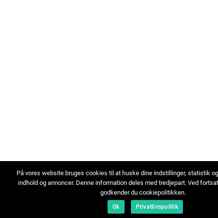
På vores website bruges cookies til at huske dine indstillinger, statistik o
indhold og annoncer. Denne information deles med tredjepart. Ved fortsa
godkender du cookiepolitikken.
Ok
Privatlivspolitik