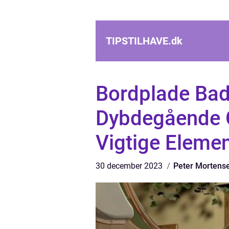
TIPSTILHAVE.
dk
Bordplade Bad
Dybdegående 
Vigtige Eleme
30 december 2023
Peter Mortens