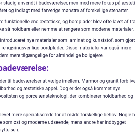
r stadig anvendt i badeværelser, men med mere fokus på æstet
ret og indlagt med farverige mønstre af forskellige stenarter.
 funktionelle end æstetiske, og bordplader blev ofte lavet af tr
ikke så holdbare eller nemme at rengøre som moderne materialer.
r introduceret nye materialer som laminat og kunststof, som gjor
 rengøringsvenlige bordplader. Disse materialer var også mere
dem mere tilgængelige for almindelige boligejere.
badeværelse:
lader til badeværelser at vælge imellem. Marmor og granit forbliv
dbarhed og æstetiske appel. Dog er der også kommet nye
positsten og porcelænsteknologi, der kombinerer holdbarhed og
levet mere specialiserede for at møde forskellige behov. Nogle h
ere sømløst og moderne udseende, mens andre har indbygget
yttelsen.