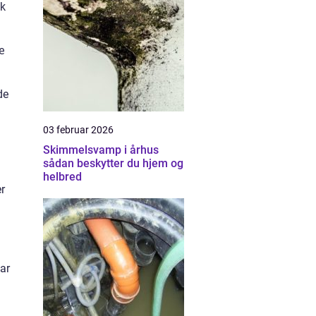
ik
æ
de
03 februar 2026
Skimmelsvamp i århus
sådan beskytter du hjem og
helbred
er
ar