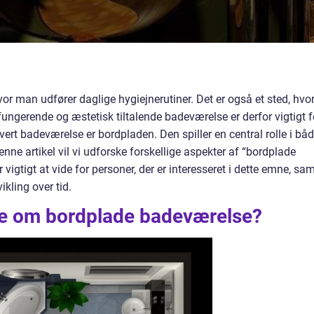
vor man udfører daglige hygiejnerutiner. Det er også et sted, hvo
fungerende og æstetisk tiltalende badeværelse er derfor vigtigt f
vert badeværelse er bordpladen. Den spiller en central rolle i bå
enne artikel vil vi udforske forskellige aspekter af “bordplade
 vigtigt at vide for personer, der er interesseret i dette emne, sa
kling over tid.
ide om bordplade badeværelse?