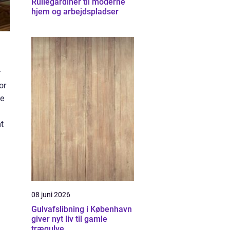
Rullegardiner til moderne
hjem og arbejdspladser
r
or
de
mt
08 juni 2026
Gulvafslibning i København
giver nyt liv til gamle
trægulve