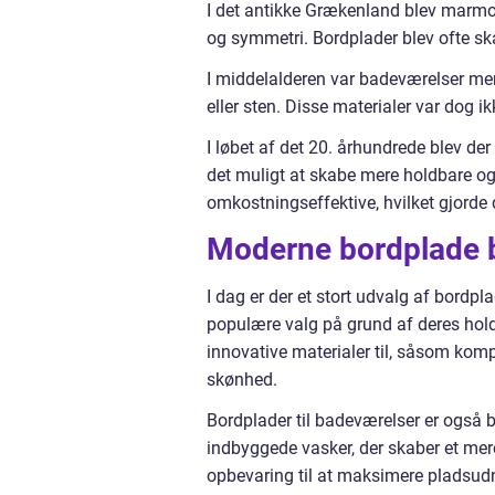
I det antikke Grækenland blev marmo
og symmetri. Bordplader blev ofte skå
I middelalderen var badeværelser mere
eller sten. Disse materialer var dog 
I løbet af det 20. århundrede blev de
det muligt at skabe mere holdbare og
omkostningseffektive, hvilket gjorde 
Moderne bordplade 
I dag er der et stort udvalg af bordp
populære valg på grund af deres hol
innovative materialer til, såsom kom
skønhed.
Bordplader til badeværelser er også b
indbyggede vasker, der skaber et m
opbevaring til at maksimere pladsudn