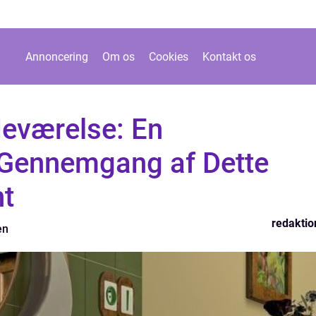
Annoncering
Om os
Cookies
Kontakt os
eværelse: En
Gennemgang af Dette
nt
redaktio
en