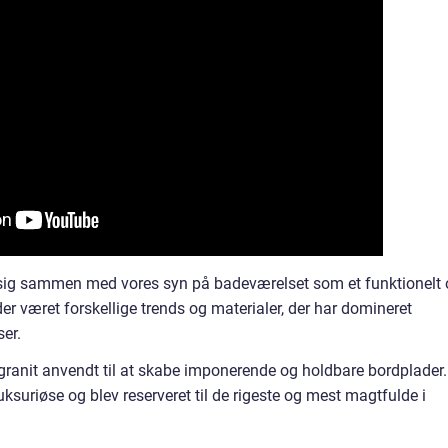
 sig sammen med vores syn på badeværelset som et funktionelt
r været forskellige trends og materialer, der har domineret
er.
ranit anvendt til at skabe imponerende og holdbare bordplader.
uksuriøse og blev reserveret til de rigeste og mest magtfulde i