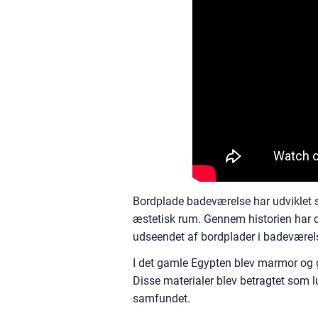
Bordplade badeværelse har udviklet
æstetisk rum. Gennem historien har de
udseendet af bordplader i badeværels
I det gamle Egypten blev marmor og g
Disse materialer blev betragtet som l
samfundet.