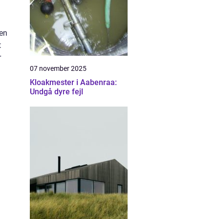
ten
t
r
07 november 2025
Kloakmester i Aabenraa:
Undgå dyre fejl