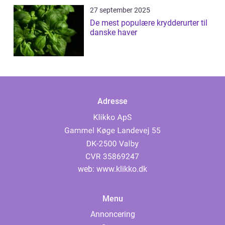
27 september 2025
De mest populære krydderurter til
danske haver
Adresse
web:
www.klikko.dk
Menu
Annoncering