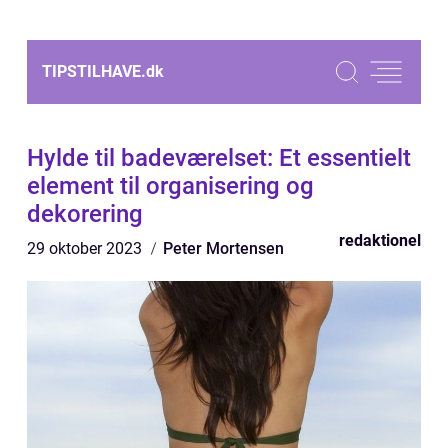
TIPSTILHAVE.
dk
Hylde til badeværelset: Et essentielt
element til organisering og
dekorering
redaktionel
29 oktober 2023
Peter Mortensen