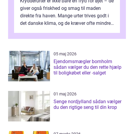
Krydderurter er ikke bare en fryd for øjet – de
giver også friskhed og smag til maden
direkte fra haven. Mange urter trives godt i
det danske klima, og de kræver ofte mindre
p...
05 maj 2026
Ejendomsmægler bornholm
sådan vælger du den rette hjælp
til boligkøbet eller -salget
01 maj 2026
Senge nordjylland sådan vælger
du den rigtige seng til din krop