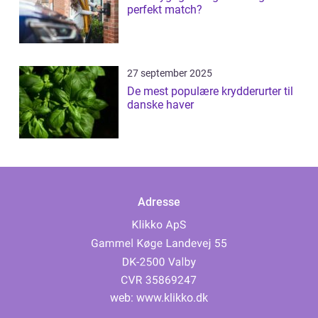
perfekt match?
27 september 2025
De mest populære krydderurter til
danske haver
Adresse
web:
www.klikko.dk