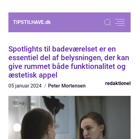
TIPSTILHAVE.
dk
Spotlights til badeværelset er en
essentiel del af belysningen, der kan
give rummet både funktionalitet og
æstetisk appel
redaktionel
05 januar 2024
Peter Mortensen