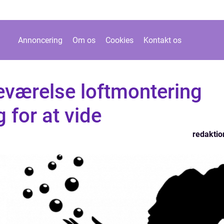
Annoncering
Om os
Cookies
Kontakt os
eværelse loftmontering
g for at vide
redaktio