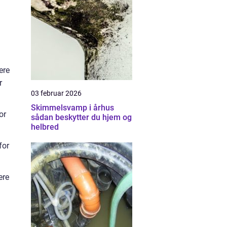
ere
r
03 februar 2026
Skimmelsvamp i århus
or
sådan beskytter du hjem og
helbred
for
ere