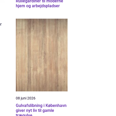
Rullegardiner til moderne
hjem og arbejdspladser
r
08 juni 2026
Gulvafslibning i København
giver nyt liv til gamle
trægulve