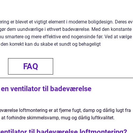
ering er blevet et vigtigt element i moderne boligdesign. Deres e
gt gør dem uundværlige i ethvert badeværelse. Med den konstante
r nu smartere og mere effektive end nogensinde før. Ved at vælge
e den korrekt kan du skabe et sundt og behageligt
FAQ
en ventilator til badeværelse
eværelse loftmontering er at fjerne fugt, damp og dårlig lugt fra
 at forhindre skimmelsvamp, mug og dårlig luftkvalitet.
entilator til badeværelse loftmontering?