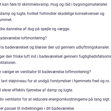
t kan føre til skimmelsvamp, mug og råd i bygningsmaterialer.
 damp og lugte, hvilket forhindrer skadelige konsekvenser og
 rummet.
dre dannelse af dug på spejle og vægge.
 badeværelse loftmontering?
d fra badeværelset og blæser den ud gennem udluftningskanaler.
nger den friske luft ind i badeværelset gennem fugtighedsfølso
tilatoren.
n vælger en ventilator til badeværelse loftmontering?
lavt støjniveau for at undgå forstyrrelser i hjemmets fred og ro.
sikrer effektiv fjernelse af damp og lugte.
iv ventilator for at reducere energiomkostningerne på lang sigt.
der passer til indretningen i dit badeværelse.